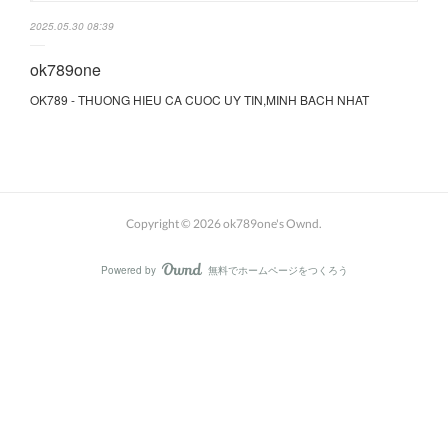
2025.05.30 08:39
ok789one
OK789 - THUONG HIEU CA CUOC UY TIN,MINH BACH NHAT
Copyright ©
2026
ok789one's Ownd
.
Powered by
無料でホームページをつくろう
AmebaOwnd
フォロー